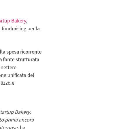
artup Bakery
, 
l fundraising per la 
la spesa ricorrente 
fonte strutturata 
nnettere 
e unificata dei 
izzo e 
tartup Bakery: 
to prima ancora 
erprise, 
ha 