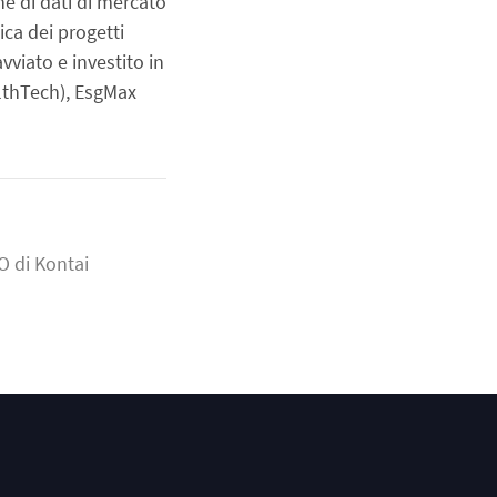
e di dati di mercato 
ca dei progetti 
viato e investito in 
lthTech), EsgMax 
O di Kontai