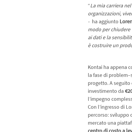
“
La mia carriera nel
organizzazioni, vive
-
  ha aggiunto 
Loren
modo per chiudere u
ai dati e la sensibil
è costruire un prodo
Kontai ha appena co
la fase di problem–s
progetto. A seguito 
investimento da
 €2
l’impegno compless
Con l’ingresso di Lo
percorso: sviluppo d
mercato una piattaf
centro di costo a le