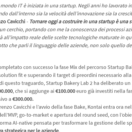
 mondo IT è iniziata in una startup. Negli anni ho lavorato in
ndo dall’interno sia la velocità dell’innovazione sia la cresci
zo Cavicchi 
- 
Tornare oggi a costruire in una startup è una s
n cerchio, portando con me la conoscenza dei processi azien
ità all’impatto reale delle scelte tecnologiche maturate in que
tto che parli il linguaggio delle aziende, non solo quello de
mpletato con successo la fase Mix del percorso Startup Ba
olution fit e superando il target di preordini necessario alla
di questo traguardo, Startup Bakery Lab 2 ha deliberato un 
00.000
, che si aggiunge ai
 €100.000
 euro già investiti nella fa
ivo a 
€300.000.
renzo Cavicchi e l’avvio della fase Bake, Kontai entra ora nel 
ell’MVP, go-to-market e apertura del round seed, con l’obiett
orma AI-native pensata per trasformare la gestione delle spe
va strategica per le aziende.