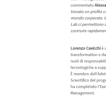
commentato
 Aless
trovato un profilo ca
mondo corporate. Il
Lab ci permettono o
costruire rapidamen
Lorenzo Cavicchi
 è 
transformation e dat
ruoli di responsabil
tecnologiche a supp
È membro dell’Advis
Scientifico del pro
ha completato l’Ex
Management.