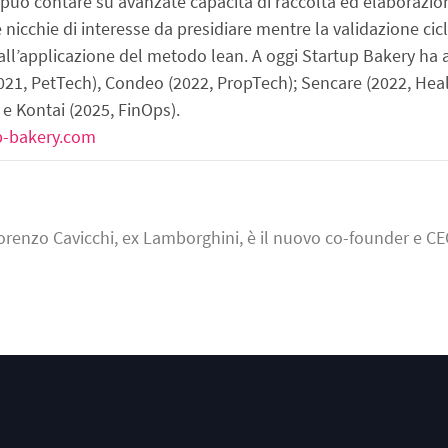
i, può contare su avanzate capacità di raccolta ed elaborazion
e nicchie di interesse da presidiare mentre la validazione cicli
dall’applicazione del metodo lean. A oggi Startup Bakery ha av
(2021, PetTech), Condeo (2022, PropTech); Sencare (2022, Hea
) e Kontai (2025, FinOps).
p-bakery.com
orenzo Cavicchi, ex Lamborghini, è il nuovo co-founder e CE