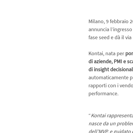
Milano, 9 febbraio 2
annuncia l’ingresso u
fase seed e dà il vi
Kontai, nata per 
por
di aziende, PMI e s
di insight decisional
automaticamente paga
rapporti con i vendo
performance.
“
Kontai rappresenta 
nasce da un problem
dell’MVP, e guidato