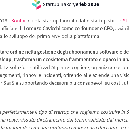
Startup Bakery
9 feb 2026
026 - 
Kontai
, quinta startup lanciata dallo startup studio 
St
fficiale di
 Lorenzo Cavicchi come co-founder e CEO,
 avvia i
a allo sviluppo del primo MVP della piattaforma.
tare ordine nella gestione degli abbonamenti software e del
caleup, trasforma un ecosistema frammentato e opaco in una 
i.
 La soluzione utilizza l’AI per raccogliere, organizzare e co
menti, rinnovi e incidenti, offrendo alle aziende una vision
r SaaS e supportando decisioni più consapevoli su costi, util
perfettamente il tipo di startup che vogliamo costruire in S
a reale, vissuto direttamente dal team, validato dal merca
 da un founder con una profonda conoscenza dei contesti ent