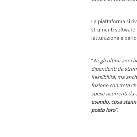
La piattaforma si ri
strumenti software a
fatturazione e perf
“
Negli ultimi anni h
dipendenti da strum
flessibilità, ma anc
frizione concreta ch
spese ricorrenti da a
usando, cosa stanno
posto loro
”.