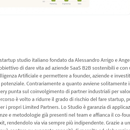
startup studio italiano fondato da Alessandro Arrigo e Angelo
obiettivo di dare vita ad aziende SaaS B2B sostenibili e con 
igenza Artificiale e permettere a founder, aziende e investito
o potenziale. Contrariamente a quanto avviene solitamente i
ery punta sul coinvolgimento di partner industriali per valor
ercorso è volto a ridurre il grado di rischio del fare startup,
er i propri Limited Partners. Lo Studio è garanzia di applicazi
e e metodologie già presenti nel team e affianca il co-founde
exit, rendendolo via via sempre più indipendente. Grazie a un