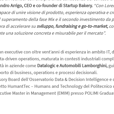
andro Arrigo, CEO e co-founder di Startup Bakery.
 “Con Lore
pace di unire visione di prodotto, esperienza operativa e cred
 superamento della fase Mix e il secondo investimento da pa
ra di accelerare su 
sviluppo, fundraising e go-to-market,
 co
te una soluzione concreta e misurabile per il mercato”.
un executive con oltre vent’anni di esperienza in ambito IT, di
a-driven operations, maturata in contesti industriali comple
ità in aziende come 
Datalogic e Automobili Lamborghini,
 gu
orto di business, operations e processi decisionali.
ory Board dell’Osservatorio Data & Decision Intelligence e 
getto HumantTec – Humans and Technology del Politecnico di
ecutive Master in Management (EMIM) presso POLIMI Graduat