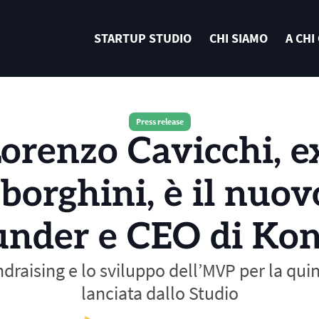
STARTUP STUDIO
CHI SIAMO
A CHI
Press release
orenzo Cavicchi, ex
orghini, è il nuov
under e CEO di Kon
undraising e lo sviluppo dell’MVP per la quin
lanciata dallo Studio