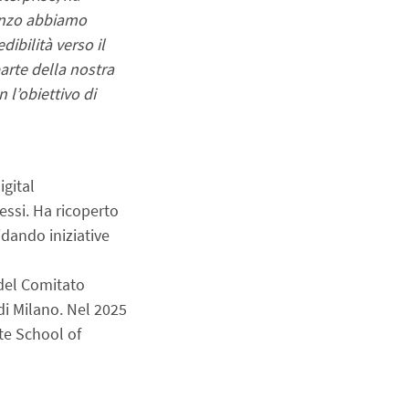
nzo abbiamo 
ibilità verso il 
rte della nostra 
n l’obiettivo di 
gital 
ssi. Ha ricoperto 
idando iniziative 
del Comitato 
 Milano. Nel 2025 
e School of 