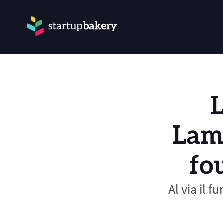
L
Lamb
fo
Al via il f