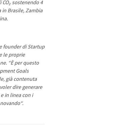
di CO₂ sostenendo 4 
a in Brasile, Zambia 
ina.
e founder di Startup 
le proprie 
ne. “È per questo 
opment Goals 
, già contenuta 
voler dire generare 
 in linea con i 
innovando“.