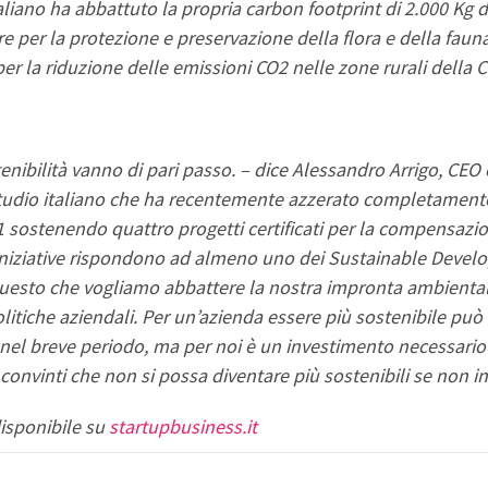
aliano ha abbattuto la propria carbon footprint di 2.000 Kg 
 tre per la protezione e preservazione della flora e della faun
r la riduzione delle emissioni CO2 nelle zone rurali della C
nibilità vanno di pari passo. – dice Alessandro Arrigo, CEO 
studio italiano che ha recentemente azzerato completamente 
1 sostenendo quattro progetti certificati per la compensazio
 iniziative rispondono ad almeno uno dei Sustainable Devel
uesto che vogliamo abbattere la nostra impronta ambientale
olitiche aziendali. Per un’azienda essere più sostenibile può 
 nel breve periodo, ma per noi è un investimento necessario e
 convinti che non si possa diventare più sostenibili se non 
isponibile su 
startupbusiness.it