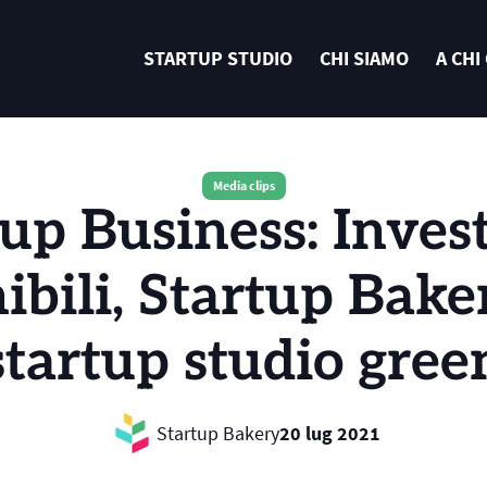
STARTUP STUDIO
CHI SIAMO
A CHI
Media clips
up Business: Investi
ibili, Startup Baker
startup studio gree
Startup Bakery
20 lug 2021