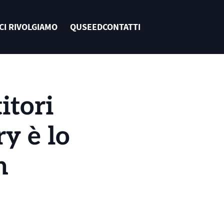
 CI RIVOLGIAMO
QUSEED
CONTATTI
tori 
y è lo 
n